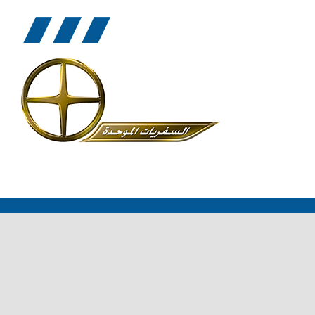
مسار خط 285
الجدول الزمني- 287
עברית
مسار خط 287