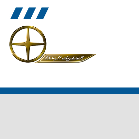
مسار خط 285
الجدول الزمني- 287
עברית
مسار خط 287